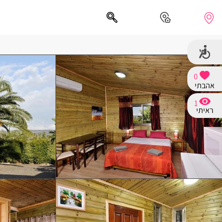
0
אהבתי
חיפושים מומלצים
1
חיפה
ראיתי
נתניה
תל אביב
בת ים
שזור
בורגתה