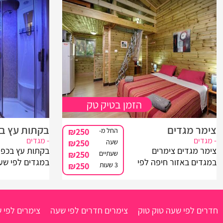
הזמן בטיק טק
צימר מגדים
בקתות עץ ב
החל מ-
₪250
- מגדים
- מגדים
שעה
₪250
צימר מגדים צימרים
בקתות עץ בכפר
שעתיים
₪250
במגדים באזור חיפה לפי
במגדים לפי שע
3 שעות
₪250
שעה, מדובר במתחם
חיפה וחוף הכר
מטופח המציע בקתות עץ
אתם מחפשים ל
כפריות ורומנטיות במיוחד
לחופשה קצרה כ
בכל אחת מהן תיהנו
ליהנות מצימרים
חדרים לפי שעה טוק טוק
צימרים חדרים לפי שעה
צימרים לפי 
מג'קוזי זרמים מפנק!
ומושקעים, ומאב