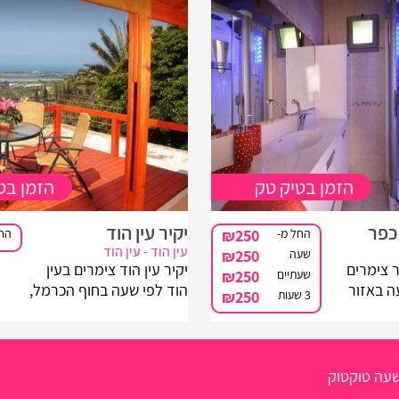
הזמן בטיק טק
הזמן בט
כפר
יקיר עין הוד
החל מ-
₪250
החל
עין הוד - עין הוד
שעה
₪250
 צימרים
יקיר עין הוד צימרים בעין
שעתיים
₪250
ה באזור
הוד לפי שעה בחוף הכרמל,
3 שעות
₪250
מל, אם
מתחם אירוח רומנטי
צאת
במיוחד, בכפר האמנים עין
אן תוכלו
הוד הממוקם על רכס
 כפריים
הכרמל, איך זה נשמע
שעה טוקטוק
זור איכותי
לכם? מקום חלום לזוגות