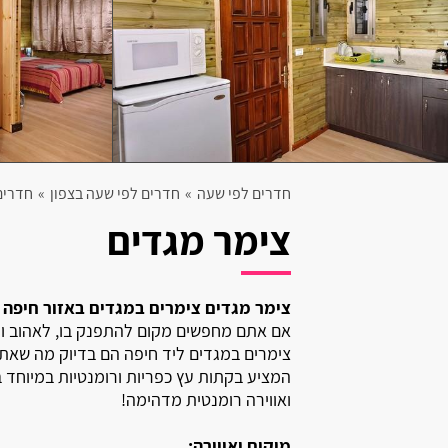
קרית אתא
קרית מוצקין
בית עריף
חולון
חדרים לפי שעה
»
חדרים לפי שעה בצפון
»
חדרים
יבנאל
צימר מגדים
אליפלט
קרית ים
צימר מגדים צימרים במגדים באזור חיפה 
קרית ביאליק
אם אתם מחפשים מקום להתפנק בו, לאהוב ולה
צימרים במגדים ליד חיפה הם בדיוק מה שאתם
רגבה
המציע בקתות עץ כפריות ורומנטיות במיוחד ב
ואווירה רומנטית מדהימה!
בית דגן
מיקום ואווירה: