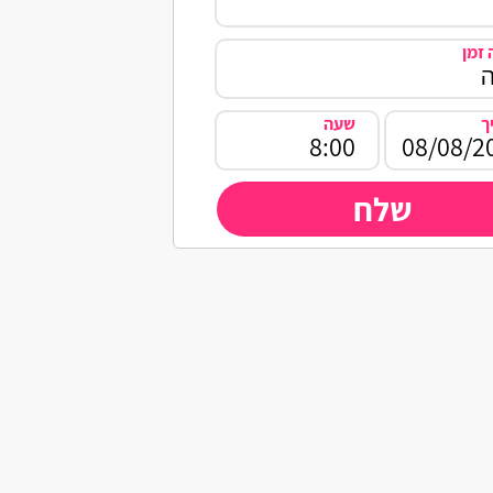
זמן
ך
שעה
שלח