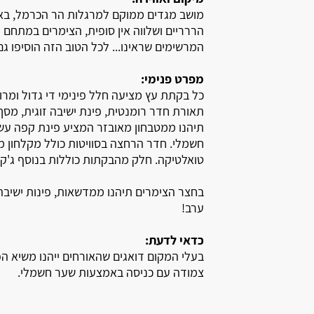
אשרת
מושב מגדים ממוקם למרגלות הר הכרמל, באזור 
הררריים ושלווה אין סופית, הצימרים במתחם 
אלקוש
המרשימים שראינו... לכל הטוב הזה הוסיפו ג
אכזיב
מפרט פנימי:
כל בקתת עץ מציעה חלל פינימי די גדול ומרוו
אביטל
תאורת חדר רומנטית, פינת ישיבה זוגית, מסך ט
אמירים
תיהנו ממטבחון מאובזר המציע פינת קפה עשיר
חשמלי. חדר הרחצה בסוויטות כולל מקלחון מפנ
אליקים
טואלטיקה. חלק מהבקתות כוללות בנוסף ג'קוזי
אחיהוד
בחצר הצימרים תיהנו ממדשאות, פינות ישיבה 
ערב!
אחיטוב
כדאי לדעת:
אבטליון
בעלי המקום דואגים שהאורחים ייהנו משיא הפ
צמודה עם כניסה באמצעות שער חשמלי.
אביאל
אביבים