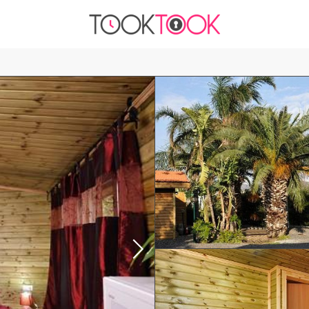
₪1200
עד -
לשעה
בחדר
סאונה
ג'קוזי
מטבחון
פרטיות
חניה בחינם