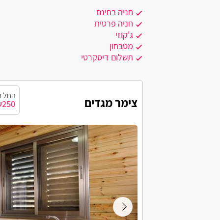
חניה בחינם
אביגדור
חניה פרטית
ג'קוזי
אביחיל
מטבחון
תשלום דיסקרטי
אביעזר
אבירים
החל מ
צימר מגדים
אבן יצחק
250
אור עקיבא
אזור
אילת
בית אורן
בית העמק