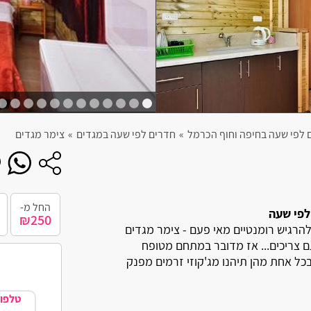
חניה פרטית
תשלום דיסקרטי
צימר מבודד
חצר
בריכה
 לפי שעה בחיפה וחוף הכרמל
»
חדרים לפי שעה במגדים
»
צימר מגדים
ג'קוזי ספא
החל מ-
לפי שעה
₪250
רגיש רומנטיים מאי פעם - צימר מגדים
 צריכים... אז מדובר במתחם מטופח
כל אחת מהן תיהנו מג'קוזי זרמים מפנק
טלפון