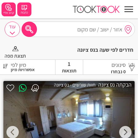
כתבות
קרוב אליי
עוד
חיפושים מומלצים
חדרים לפי שעה בנס ציונה
חיפה
תצוגת מפה
1
סינונים
מיון לפי
נתניה
תוצאות
0
נבחרו
תל אביב
הבקתה נס ציונה
חוות שורשים - נס ציונה
בת ים
שזור
בורגתה
קרית אתא