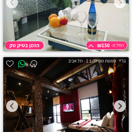
₪150
הזמן בטיק טק
החל מ-
החל מ-
₪150
גריי
סמטת מסילה ב 1 - תל אביב
שעה
₪150
שעתיים
₪200
3 שעות
₪250
תוספת שעה
₪50
חצי יום לילה
₪350