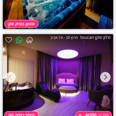
הזמן בטיק טק
3 שעות
₪200
מלון טוקן toucan
חרוץ 10 - תל אביב
לילה
₪400
₪300
הזמן בטיק טק
החל מ-