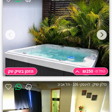
אביחיל
אביעזר
אבירים
אבן יצחק
אור עקיבא
אזור
₪250
הזמן בטיק טק
החל מ-
אילת
החל מ-
₪250
מלון שיק
בית אורן
לוינסקי 106 - תל אביב
שעה
₪250
שעתיים
₪250
בית העמק
3 שעות
₪300