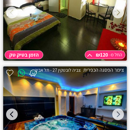
₪120
הזמן בטיק טק
החל מ-
החל מ-
₪120
צימר הפסגה הכפרית
צביה לובטקין 27 - תל אביב
שעה
₪120
שעתיים
₪150