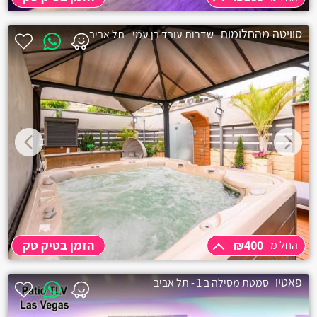
החל מ-
₪300
סוויטה מהחלומות
שדרות עובד בן עמי - תל אביב
3 שעות
₪300
תוספת שעה
₪100
לילה
₪600
₪400
הזמן בטיק טק
החל מ-
החל מ-
₪400
פאטיו
סמטת מסילה ב 1 - תל אביב
שעה
₪400
שעתיים
₪400