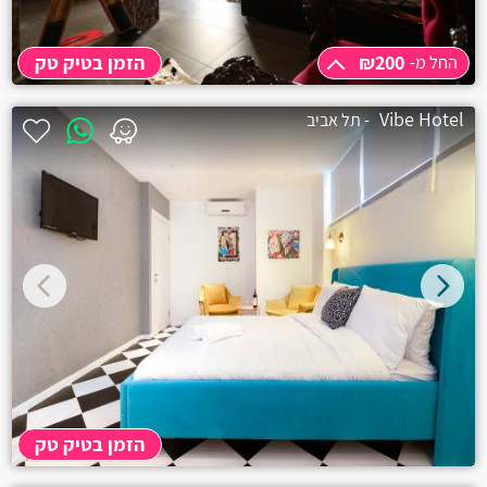
₪200
הזמן בטיק טק
החל מ-
החל מ-
₪200
Vibe Hotel
- תל אביב
שעה
₪200
שעתיים
₪200
3 שעות
₪200
תוספת שעה
₪50
לילה
₪450
הזמן בטיק טק