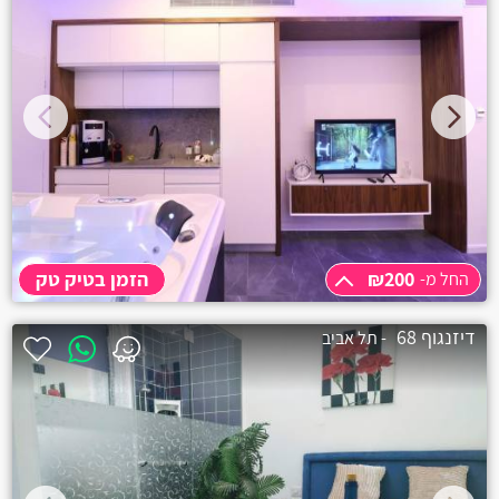
3 שעות
₪500
₪200
הזמן בטיק טק
החל מ-
החל מ-
₪200
דיזנגוף 68
- תל אביב
3 שעות
₪350
חצי יום לילה
₪750