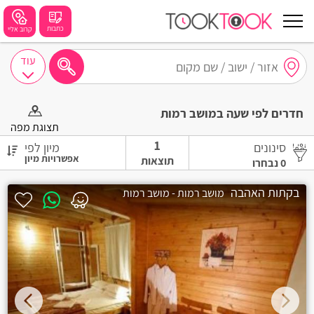
כתבות
קרוב אליי
עוד
חיפושים מומלצים
חדרים לפי שעה במושב רמות
חיפה
תצוגת מפה
1
סינונים
מיון לפי
נתניה
תוצאות
0
נבחרו
תל אביב
בקתות האהבה
מושב רמות - מושב רמות
בת ים
שזור
בורגתה
קרית אתא