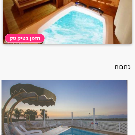
קרית מוצקין
בית עריף
חולון
הזמן בטיק טק
יבנאל
אליפלט
כתבות
קרית ים
קרית ביאליק
רגבה
בית דגן
אשרת