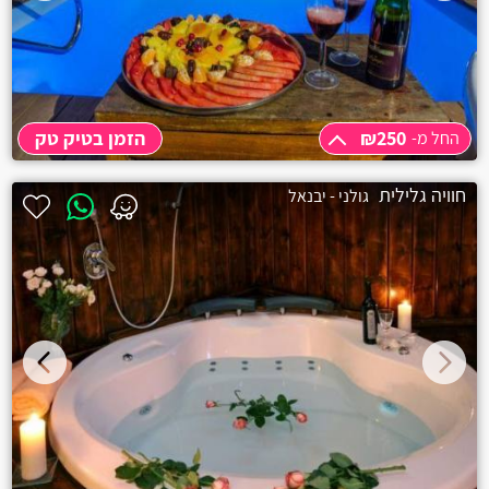
קרית מוצקין
בית עריף
חולון
₪250
הזמן בטיק טק
החל מ-
יבנאל
החל מ-
₪250
חוויה גלילית
גולני - יבנאל
אליפלט
קרית ים
קרית ביאליק
רגבה
בית דגן
אשרת