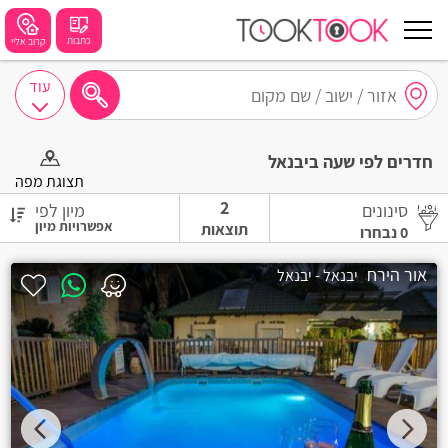
כתבות
קרוב אליי
עוד
חיפושים מומלצים
חדרים לפי שעה ביבנאל
חיפה
תצוגת מפה
2
סינונים
מיון לפי
נתניה
תוצאות
0
נבחרו
תל אביב
אור הירח
יבנאל - יבנאל
בת ים
שזור
בורגתה
קרית אתא