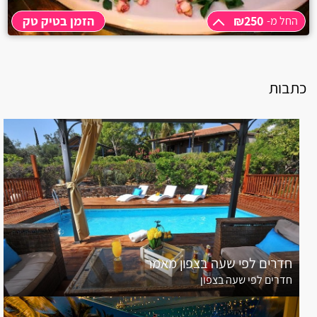
אלקוש
₪250
הזמן בטיק טק
החל מ-
אכזיב
החל מ-
₪250
שעתיים
₪250
אביטל
כתבות
אמירים
אליקים
אחיהוד
אחיטוב
אבטליון
אביאל
חדרים לפי שעה בצפון מאמר
חדרים לפי שעה בצפון
אביבים
אביגדור