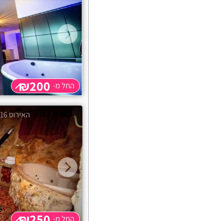
3 שעות
₪300
אשרת
תוספת שעה
₪50
חצי יום לילה
₪700
אלקוש
אכזיב
אביטל
₪200
החל מ-
אמירים
החל מ-
₪200
מערת הזמן
האירוס 16 - מטולה
שעה
₪200
אליקים
3 שעות
₪200
תוספת שעה
₪50
אחיהוד
לילה
₪450
אחיטוב
אבטליון
אביאל
₪250
החל מ-