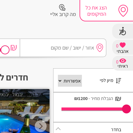
הצג את כל
המיקומים
מה קרוב אליי
0
אהבתי
חיפושים מומלצים
0
ראיתי
חיפה
חדרים ל
מיון לפי
נתניה
אור הירח
יבנאל - יבנאל
תל אביב
הגבלת מחיר -
₪1200
בת ים
שזור
בחדר