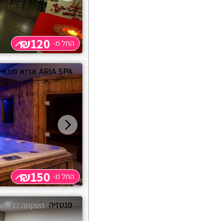
₪120
החל מ-
החל מ-
₪120
ARIA SPA אריא ספא
שעה
₪120
שעתיים
₪150
₪150
החל מ-
החל מ-
₪150
פנטזיה
השקמה 17 אזור - חולון