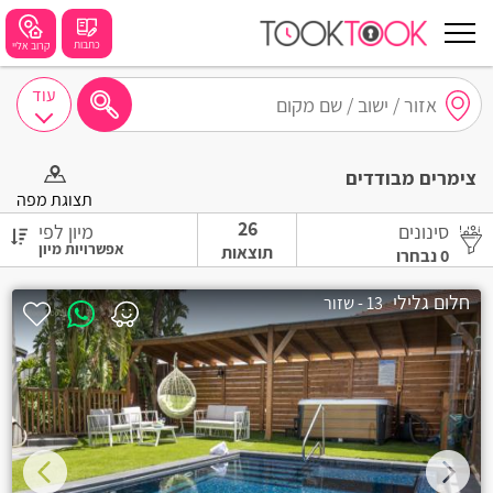
כתבות
קרוב אליי
עוד
חיפושים מומלצים
צימרים מבודדים
חיפה
תצוגת מפה
26
סינונים
מיון לפי
נתניה
תוצאות
0
נבחרו
תל אביב
חלום גלילי
13 - שזור
בת ים
שזור
בורגתה
קרית אתא