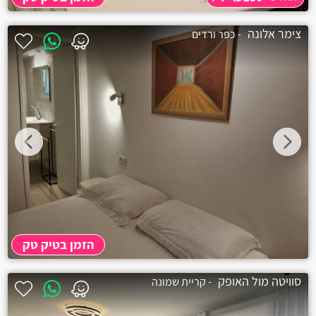
החל מ-
₪150
צימר אלונה
- כפר ורדים
שעה
₪150
תוספת שעה
₪50
חצי יום לילה
₪400
הזמן בטיק טק
סוויטה מול האופק
- קריית שמונה