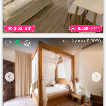
₪250
הזמן בטיק טק
החל מ-
החל מ-
₪250
RIPOSO
הורוביץ 2 - גדרה