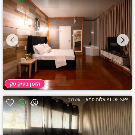
3 שעות
₪300
הזמן בטיק טק
ALOE SPA אלוה ספא
- אשדוד