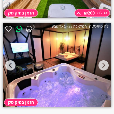
₪200
הזמן בטיק טק
החל מ-
החל מ-
₪200
לה פיאסטה
המלאכה 28 - באר שבע
3 שעות
₪200
הזמן בטיק טק