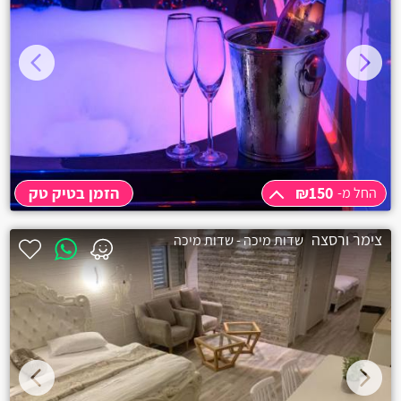
₪150
הזמן בטיק טק
החל מ-
החל מ-
₪150
צימר ורסצה
שדות מיכה - שדות מיכה
שעה
₪150
שעתיים
₪250
3 שעות
₪300