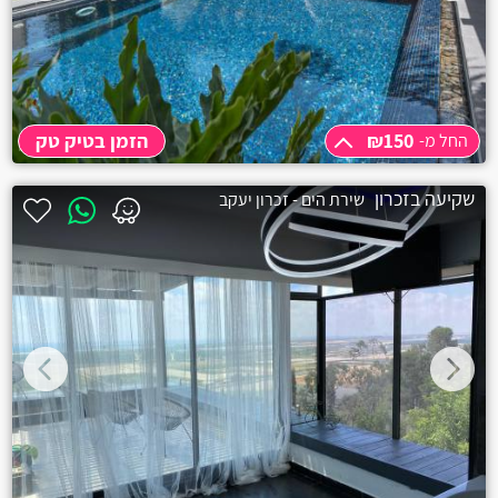
קרית מוצקין
בית עריף
חולון
₪150
הזמן בטיק טק
החל מ-
יבנאל
החל מ-
₪150
שקיעה בזכרון
שירת הים - זכרון יעקב
שעה
₪150
אליפלט
קרית ים
קרית ביאליק
רגבה
בית דגן
אשרת