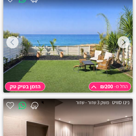
אביחיל
אביעזר
אבירים
אבן יצחק
אור עקיבא
אזור
₪200
הזמן בטיק טק
החל מ-
אילת
החל מ-
₪200
נינו סוויט
בית אורן
משק 3 שזור - שזור
שעה
₪200
שעתיים
₪250
בית העמק