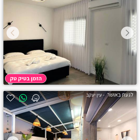
הזמן בטיק טק
לגעת באושר
- עין יעקב