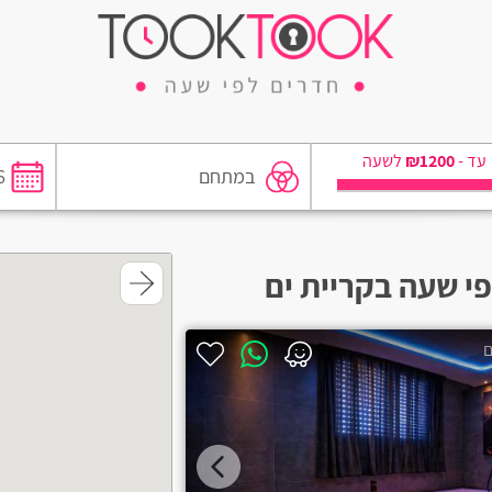
₪1200
עד -
לשעה
בחדר
י שעה בקריית ים
סאונה
ג'קוזי
ם
מטבחון
פרטיות
חניה בחינם