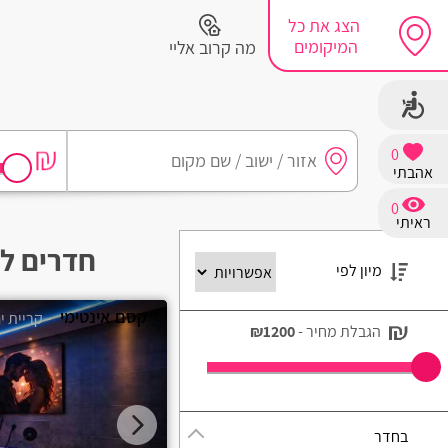
הצג את כל
המיקומים
מה קרוב אליי
0
אהבתי
חיפושים מומלצים
0
ראיתי
חיפה
חדרים לפ
מיון לפי
נתניה
קסם אינטימי
- קריית י
תל אביב
הגבלת מחיר -
₪1200
בת ים
שזור
בחדר