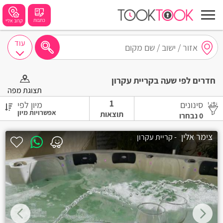
כתבות
קרוב אליי
עוד
חיפושים מומלצים
חדרים לפי שעה בקריית עקרון
חיפה
תצוגת מפה
1
סינונים
מיון לפי
נתניה
תוצאות
0
נבחרו
תל אביב
צימר אלין
- קריית עקרון
בת ים
שזור
בורגתה
קרית אתא