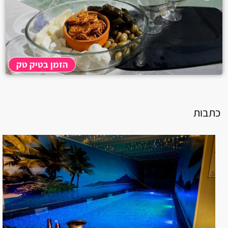
קרית מוצקין
בית עריף
חולון
הזמן בטיק טק
יבנאל
אליפלט
כתבות
קרית ים
קרית ביאליק
רגבה
בית דגן
אשרת