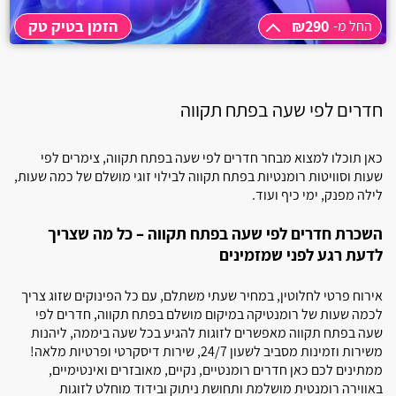
אלקוש
₪290
הזמן בטיק טק
החל מ-
אכזיב
החל מ-
₪290
3 שעות
₪290
אביטל
תוספת שעה
₪100
חדרים לפי שעה בפתח תקווה
לילה
₪550
אמירים
כאן תוכלו למצוא מבחר חדרים לפי שעה בפתח תקווה, צימרים לפי
אליקים
שעות וסוויטות רומנטיות בפתח תקווה לבילוי זוגי מושלם של כמה שעות,
לילה מפנק, ימי כיף ועוד.
אחיהוד
השכרת חדרים לפי שעה בפתח תקווה – כל מה שצריך
אחיטוב
לדעת רגע לפני שמזמינים
אבטליון
אירוח פרטי לחלוטין, במחיר שעתי משתלם, עם כל הפינוקים שזוג צריך
אביאל
לכמה שעות של רומנטיקה במיקום מושלם בפתח תקווה, חדרים לפי
שעה בפתח תקווה מאפשרים לזוגות להגיע בכל שעה ביממה, ליהנות
משירות וזמינות מסביב לשעון 24/7, שירות דיסקרטי ופרטיות מלאה!
אביבים
ממתינים לכם כאן חדרים רומנטיים, נקיים, מאובזרים ואינטימיים,
באווירה רומנטית מושלמת ותחושת ניתוק ובידוד מוחלט לזוגות
אביגדור