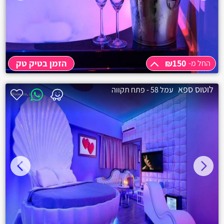
קרית מוצקין
בית עריף
חולון
₪150
הזמן בטיק טק
החל מ-
יבנאל
החל מ-
₪150
לוטוס ספא
עמל 58 - פתח תקווה
שעה
₪150
אליפלט
שעתיים
₪250
3 שעות
₪300
קרית ים
קרית ביאליק
רגבה
בית דגן
אשרת