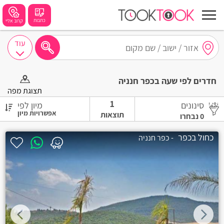
כתבות
קרוב אליי
עוד
חיפושים מומלצים
חדרים לפי שעה בכפר חנניה
חיפה
תצוגת מפה
1
סינונים
מיון לפי
נתניה
תוצאות
0
נבחרו
תל אביב
כחול בכפר
- כפר חנניה
בת ים
שזור
בורגתה
קרית אתא