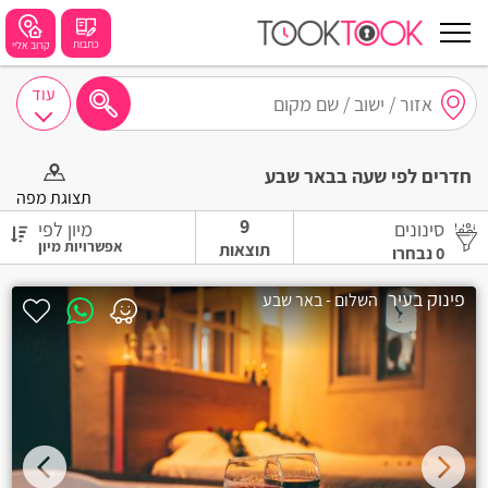
כתבות
קרוב אליי
עוד
חיפושים מומלצים
חדרים לפי שעה בבאר שבע
חיפה
תצוגת מפה
9
סינונים
מיון לפי
נתניה
תוצאות
0
נבחרו
תל אביב
פינוק בעיר
השלום - באר שבע
בת ים
שזור
בורגתה
קרית אתא