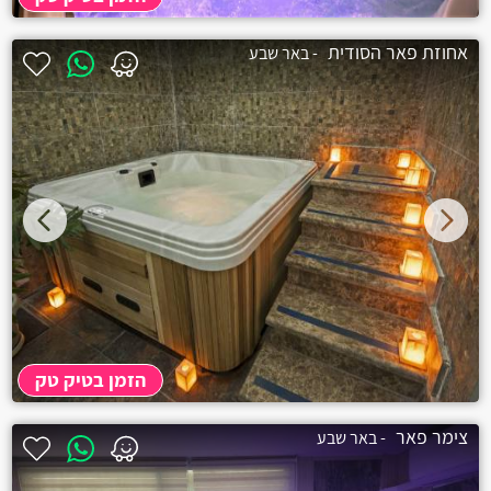
אחוזת פאר הסודית
- באר שבע
הזמן בטיק טק
צימר פאר
- באר שבע