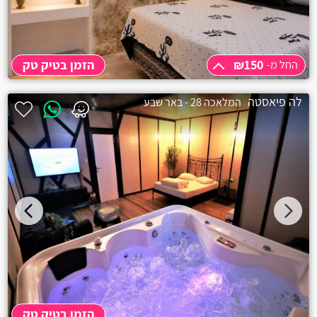
₪150
הזמן בטיק טק
החל מ-
החל מ-
₪150
לה פיאסטה
המלאכה 28 - באר שבע
שעה
₪150
שעתיים
₪150
הזמן בטיק טק