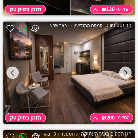
אלקוש
₪120
הזמן בטיק טק
החל מ-
אכזיב
החל מ-
₪120
פרינסס סוויט
סמטת המודיעין 2 - באר שבע
שעה
₪120
אביטל
שעתיים
₪150
אמירים
אליקים
אחיהוד
אחיטוב
אבטליון
אביאל
₪200
הזמן בטיק טק
החל מ-
אביבים
החל מ-
₪200
הגן הקסום בעיר העתיקה
טרומפלדור 3 - באר שבע
אביגדור
שעה
₪200