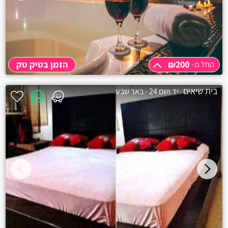
קרית מוצקין
בית עריף
חולון
₪200
הזמן בטיק טק
החל מ-
יבנאל
החל מ-
₪200
בית שיאים
יד ושם 24 - באר שבע
אליפלט
קרית ים
קרית ביאליק
רגבה
בית דגן
אשרת