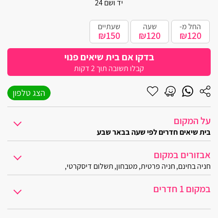
יד ושם 24
קרית מוצקין
החל מ-
שעה
שעתיים
בית עריף
₪150
₪120
₪120
חולון
בדקו אם בית שיאים פנוי
קבלו תשובה תוך 2 דקות
יבנאל
הצג טלפון
אליפלט
קרית ים
על המקום
בית שיאים חדרים לפי שעה בבאר שבע
קרית ביאליק
הפעם לא מדובר בעוד חדר לפי שעה בבאר שבע, אלא בדירת סטודיו ענק
אבזורים במקום
רגבה
חניה בחינם
חניה פרטית
מטבחון
תשלום דיסקרטי
לוקיישן ואווירה:
בית דגן
כבר מהרגע הראשון בו תיכנסו לחדר תוכלו להבחין בכך שישנה אווירה שונה
במקום 1 חדרים
אשרת
מפרט פנימי:
בית שיאים