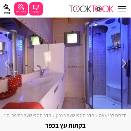
כתבות
קרוב אליי
חיפוש
עוד
חיפושים מומלצים
חיפה
נתניה
תל אביב
בת ים
שזור
בורגתה
חדרים לפי שעה
»
חדרים לפי שעה בצפון
»
חדרים לפי שעה בחיפה וחוף 
קרית אתא
בקתות עץ בכפר