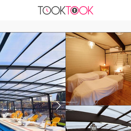
₪1200
עד -
לשעה
בחדר
סאונה
ג'קוזי
מטבחון
פרטיות
חניה בחינם