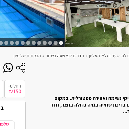
חניה פרטית
תשלום דיסקרטי
צימר מבודד
חצר
בריכה
 לפי שעה בגליל העליון
»
חדרים לפי שעה בשזור
»
הבקתות של סיון
ג'קוזי ספא
החל מ-
₪150
קי נשימה ואווירה פסטורלית. במקום
בריכת שחייה בנויה גדולה בחצר, חדר
בד
..
טלפון