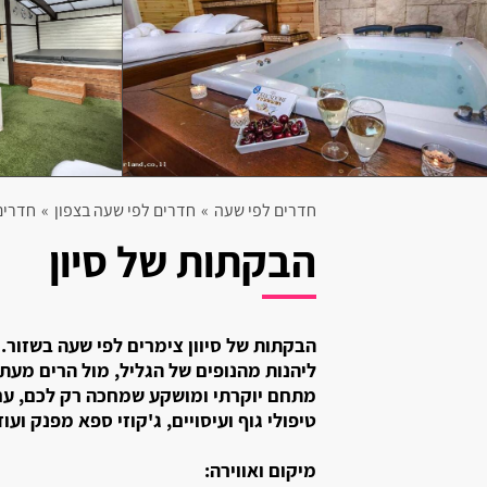
קרית אתא
קרית מוצקין
בית עריף
חולון
חדרים לפי שעה
»
חדרים לפי שעה בצפון
»
חדרים
יבנאל
הבקתות של סיון
אליפלט
קרית ים
הבקתות של סיוון צימרים לפי שעה בשזור.
קרית ביאליק
ליהנות מהנופים של הגליל, מול הרים מעתי
מתחם יוקרתי ומושקע שמחכה רק לכם, עם 
רגבה
טיפולי גוף ועיסויים, ג'קוזי ספא מפנק ועוד.
בית דגן
מיקום ואווירה: