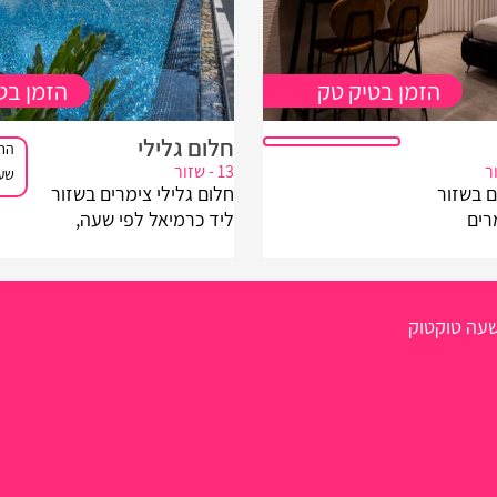
הזמן בטיק טק
הזמן בט
חלום גלילי
החל
13 - שזור
שע
ים בשזור
חלום גלילי צימרים בשזור
 3 צימרים
ליד כרמיאל לפי שעה,
ת בשזור
הרגשה של נופש כמו על אי
צפון הארץ
בודד, הרבה שקט ואווירה
ה - הזמינו
שלווה ורגועה. אלה הם
מסוג הדברים שהרבה מכם
שעה טוקטוק
זקוקים להם וחלום גלילי
בהחלט יכולים לספק לכם
אותם...