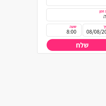
זמן
ך
שעה
שלח