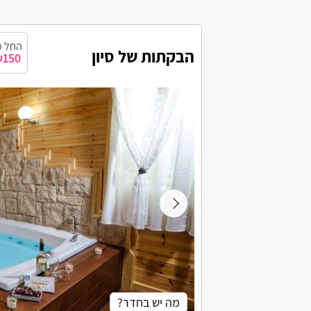
אביגדור
החל מ
הבקתות של סיון
אביחיל
150
אביעזר
אבירים
אבן יצחק
אור עקיבא
אזור
אילת
בית אורן
בית העמק
מה יש בחדר?