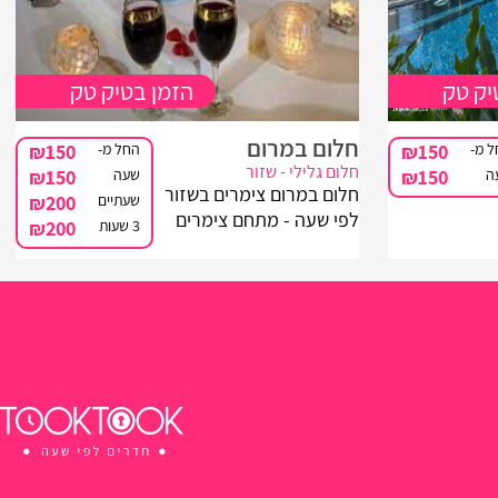
יק טק
הזמן בטיק טק
חלום במרום
 מ-
₪150
החל מ-
₪150
חלום גלילי - שזור
ה
₪150
שעה
₪150
חלום במרום צימרים בשזור
שעתיים
₪200
לפי שעה - מתחם צימרים
3 שעות
₪200
מפואר בן שתי בקתות
בלבד כשכל אחת מהן
נהנית מפרטיות מוחלטת
וגישה לנוף הפתוח, רוצים
לדעת עוד? לחצו כאן!