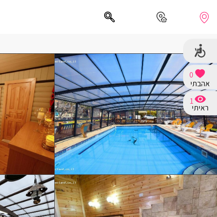
0
אהבתי
חיפושים מומלצים
1
חיפה
ראיתי
נתניה
תל אביב
בת ים
שזור
בורגתה