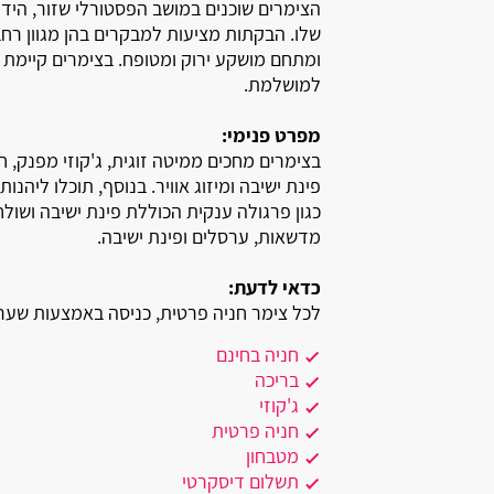
הצימרים שוכנים במושב הפסטורלי שזור, הידו
אשרת
שלו. הבקתות מציעות למבקרים בהן מגוון רח
אלקוש
ומתחם מושקע ירוק ומטופח. בצימרים קיימת
למושלמת.
אכזיב
מפרט פנימי:
אביטל
בצימרים מחכים ממיטה זוגית, ג'קוזי מפנק, 
פינת ישיבה ומיזוג אוויר. בנוסף, תוכלו ליהנ
אמירים
כגון פרגולה ענקית הכוללת פינת ישיבה ושולח
מדשאות, ערסלים ופינת ישיבה.
אליקים
כדאי לדעת:
אחיהוד
לכל צימר חניה פרטית, כניסה באמצעות שער 
אחיטוב
חניה בחינם
בריכה
אבטליון
ג'קוזי
חניה פרטית
אביאל
מטבחון
תשלום דיסקרטי
אביבים