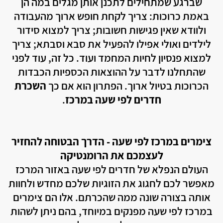
שברגע שמתחילים לתכנן אותן מגלים במה הן
באמת כרוכות: צריך לקחת חופש ארוך מהעבודה
קרית מוצקין
ולוודא שאין פגישות חשובות; צריך למצוא סידור
בית עריף
לילדים ואולי אפילו להפעיל את סבא וסבתא; צריך
למצוא פנסיון לחיות המחמד ועוד. כל זה, עוד לפני
חולון
שהתחלנו לדבר על ההוצאות הכספיות הכבדות
יבנאל
הכרוכות בטיול ארוך. הפתרון הוא אם כך
השכרת
חדרים לפי שעה במרכז
.
אליפלט
קרית ים
צימרים במרכז לפי שעה - הדרך הבטוחה להחזיר
קרית ביאליק
לעצמכם את הרומנטיקה
רגבה
העולם הנפלא של חדרים לפי שעה באזור המרכז
מאפשר לכם לחגוג את הזוגיות שלכם מחדש ולחוות
בית דגן
אותה בצורה שונה ממה שהכרתם. אלו הם צימרים
אשרת
במרכז לפי שעה מפנקים במיוחד, בהם ניתן לשהות