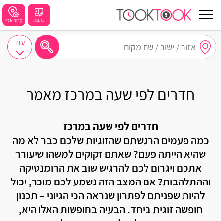
כתבות
קרוב אליי
עוד
חיפושים מומלצים
חיפה
חדרים לפי שעה במרכז מאמר
נתניה
חדרים לפי שעה במרכז
תל אביב
כמה פעמים הרגשתם שהזוגיות שלכם כבר לא מה
בת ים
שהיא הייתה פעם? שאתם זקוקים למשהו שיעורר
אתכם ויגרום לכם להרגיש שוב את הרומנטיקה
שזור
וההתלהבות? אם המצב הזה נשמע לכם מוכר, יכול
בורגתה
להיות שפניתם לפתרון שנראה הכי הגיוני – תכנון
חופשה זוגית ביחד. הבעיה בחופשות האלו היא,
קרית אתא