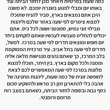
כמה שעות בפרטיות ולאחר מכן לחזור הביתה עוד
אלקוש
באותו יום ומבלי לפגוע בשגרת יומכם. לא משנה
אכזיב
היכן אתם נמצאים בארץ, סביר להניח שתוכלו
למצוא צימרים לפי שעה באזור שלכם וליהנות
אביטל
מבילוי זוגי גמיש, ספונטני ושווה לכל כיס. אתם
אמירים
יכולים להחליט מעכשיו לעכשיו שאתם לוקחים ביחד
יום חופש ומוצאים חדרים לפי שעה במרכז. למשל,
אליקים
חדרים לפי שעה בתל אביב. עיר מרכזית הממוקמת
בלב המרכז, כך שאתם נהנים מנגישות מלאה אליה
אחיהוד
וממנה ולכל מקום בארץ. בין היתר, תוכלו למצוא
אחיטוב
מלונות במרכז לפי שעה המאפשרים לכם לצאת
לחופשה זוגית של כמה שעות, ליהנות מחגיגה של
אבטליון
אהבה בלי להתארגן זמן רב מראש ולהשקיע סכום
אביאל
כסף גבוה ובסופה לחזור הביתה, כשאתם במצב רוח
מרומם ורומנטי.
אביבים
אביגדור