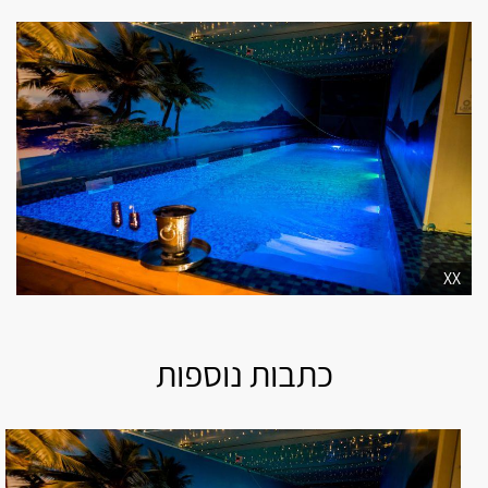
אביחיל
אביעזר
אבירים
אבן יצחק
אור עקיבא
אזור
XX
אילת
כתבות נוספות
בית אורן
בית העמק