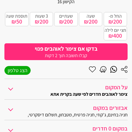
הקישון 16
קרית מוצקין
החל מ-
שעה
שעתיים
3 שעות
תוספת שעה
בית עריף
₪50
₪200
₪200
₪200
₪200
חצי יום לילה
חולון
₪400
יבנאל
בדקו אם צימר לאוהבים פנוי
קבלו תשובה תוך 2 דקות
אליפלט
קרית ים
הצג טלפון
קרית ביאליק
על המקום
צימר לאוהבים חדרים לפי שעה בקרית אתא
רגבה
מתחם אירוח מיוחד הממוקם ברחוב שקט וצדדי בקרית אתא, בו ממתינות לכם 
כל יחידת אירוח כאן מעניקה חוויית אירוח איכותית, פרטיות מוחלטת, שפע 
אבזורים במקום
בית דגן
חניה בחינם
ג'קוזי
חניה פרטית
מטבחון
תשלום דיסקרטי
מיקום ואווירה:
אשרת
האירוח במתחם יעניק לכם תחושה של נופש כפרי אותנטי בזכות העיצוב שנע
במקום 0 חדרים