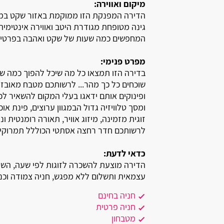
מיקום ואווירה:
אשרת
הדירה המפנקת הזו ממוקמת באזור שקט במבשר
אלקוש
גינה מטופחת מגודרת היטב ואווירה אינטימית
המחפשים כמה שעות של שקט ואהבה בפרטיו
אכזיב
מפרט פנימי:
אביטל
בדירה הזו תמצאו כל מה שיכל להפוך כמה ש
שוכחים כל כך מהר... לרשותכם מטבח מאובז
אמירים
ופינוקים אותם ידאגו בעלי המקום להשאיר לכם
ומסך טלוויזיה גדול הבמגוון ערוצים, פינת או
אליקים
זוגית מזמינה, מיזוג אוויר, תאורה רומנטית ונ
לרשותכם חדר רחצה אסתטי הכוללל תמרוקים 
אחיהוד
כדאי לדעת:
אחיטוב
הדירה מוצעת להשכרה לזוגות לפי שעה, השירו
עצמאית ותשלום ללא מפגש, חניה צמודה וכנ
אבטליון
חניה בחינם
אביאל
חניה פרטית
מטבחון
אביבים