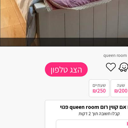
q
הצג טלפון
שעה
שעתיים
₪250
₪200
ווין רום queen room פנוי
קבלו תשובה תוך 2 דקות