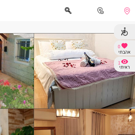
0
אהבתי
חיפושים מומלצים
1
חיפה
ראיתי
נתניה
תל אביב
בת ים
שזור
בורגתה