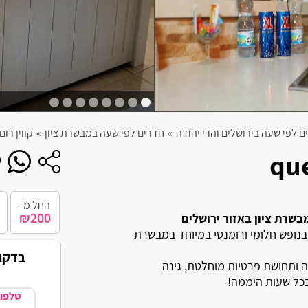
חניה פרטית
תשלום דיסקרטי
צימר מבודד
חצר
בריכה
ם לפי שעה בירושלים והרי יהודה
»
חדרים לפי שעה במבשרת ציון
»
קווין רום ueen room
ג'קוזי ספא
החל מ-
₪200
נופש חלומי ורומנטי במיוחד במבשרת
בדקו אם ק
מה ותחושת פרטיות מוחלטת, גינה
בכל שעות היממה!
טלפון