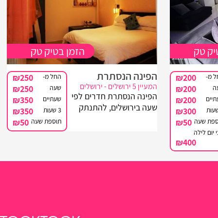
יק טק
הזמן בטיק טק
הפינה הנסתרת
 מ-
₪200
החל מ-
₪250
המעיין 5 ירושלים - ירושלים
ה
₪200
שעה
₪250
הפינה הנסתרת חדרים לפי
יים
₪200
שעתיים
₪350
שעה בירושלים, להתנתק
₪300
3 שעות
₪350
לרגע מהשגרה היומיומית
ספת שעה
₪50
תוספת שעה
₪50
המפרכת. וליהנות משעות
 יום לילה
קסומות של רומנטיקה
₪400
ממש כמו פעם. מתחם
סוויטות כפריות בירושלים
לפי שעה...