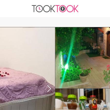
₪1200
עד -
לשעה
בחדר
סאונה
ג'קוזי
מטבחון
פרטיות
חניה בחינם