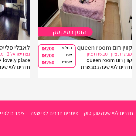
הזמן בטיק טק
קווין רום queen room
לאבלי פלייס
החל מ-
₪200
מבשרת ציון - מבשרת ציון
נצח ישראל 2 - מבשרת ציון
שעה
₪200
קווין רום queen room
ace
שעתיים
₪250
חדרים לפי שעה במבשרת
חדרים לפי שע
ציון באזור ירושלים, דירת גן
ציון באזור ירושל
צמודת קרקע מפנקת
מזמינים אתכם
שתזכה אתכם בנופש חלומי
מצימרים קסומים
ורומנטי במיוחד במבשרת
רומנטית, אין סו
ציון ליד ירושלים.
ודיסקרטיות מוח
חדרים לפי שעה טוק טוק
צימרים חדרים לפי שעה
צימרים לפי 