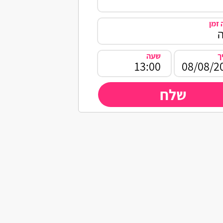
זמן
ך
שעה
שלח