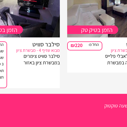
הזמן בטיק טק
הזמן בט
סילבר סוויט
החל מ-
₪220
החל
מבוא שזיף 4 - מבשרת ציון
שע
lovely pl לאבלי פלייס
סילבר סוויט צימרים
שעת
ה במבשרת
במבשרת ציון באזור
3 שעות
ים, אנו
ירושלים לפי שעה, מול נוף
תו
 להתפנק
הררי משגע ממוקמת
חצי
 באווירה
סוויטתה רומנטית ומבודדת
ף פינוקים
המזמינה אתכם ליהנות
לטת...
מחוויית אירוח מדהימה!
שעה טוקטוק