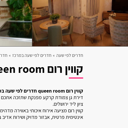
קרית אתא
קרית מוצקין
בית עריף
חולון
חדרים לפי שעה
»
חדרים לפי שעה במרכז
»
חדרי
יבנאל
קווין רום queen room
אליפלט
קרית ים
קווין רום queen room חדרים לפי שעה במבשרת ציון באזור ירושלים
קרית ביאליק
דירת גן צמודת קרקע מפנקת שתזכה אתכם ב
ציון ליד ירושלים.
רגבה
קווין רום מציעה אירוח איכותי באווירה מדהי
אינטימית פרטית, אבזור מדויק ושירות אדיב 
בית דגן