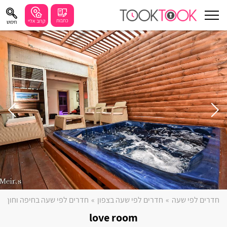
כתבות
קרוב אליי
חיפוש
עוד
חיפושים מומלצים
חיפה
נתניה
תל אביב
בת ים
שזור
בורגתה
חדרים לפי שעה
»
חדרים לפי שעה בצפון
»
חדרים לפי שעה בחיפה וחוף 
קרית אתא
love room