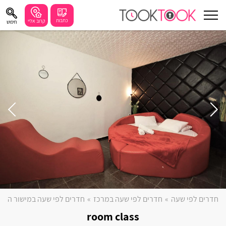
כתבות
קרוב אליי
חיפוש
עוד
חיפושים מומלצים
חיפה
נתניה
תל אביב
בת ים
שזור
בורגתה
חדרים לפי שעה
»
חדרים לפי שעה במרכז
»
חדרים לפי שעה במישור החו
קרית אתא
room class