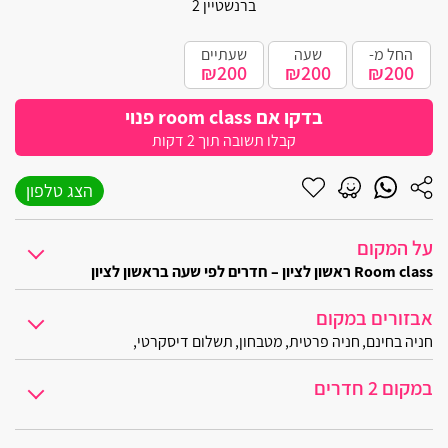
ברנשטיין 2
קרית מוצקין
החל מ-
שעה
שעתיים
בית עריף
₪200
₪200
₪200
חולון
בדקו אם room class פנוי
קבלו תשובה תוך 2 דקות
יבנאל
הצג טלפון
אליפלט
קרית ים
על המקום
Room class ראשון לציון – חדרים לפי שעה בראשון לציון
קרית ביאליק
קומפלקס אירוח דיסקרטי ומפואר, שילוב של מיקום מעולה שמעניק שקט וד
אבזורים במקום
רגבה
מיקום ואווירה:
חניה בחינם
חניה פרטית
מטבחון
תשלום דיסקרטי
מתחם האירוח ממוקם בלב ראשון לציון, גישה נוחה למקום המאפשרת גם אירו
בית דגן
במקום 2 חדרים
מה במקום:
אשרת
סוויטות רחבות ידים, הכוללות עיצוב ראוותני ומרשים, מיטות פאר שנבחרו 
Room class