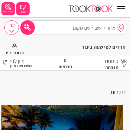
כתבות
קרוב אליי
עוד
חיפושים מומלצים
חדרים לפי שעה ביגור
חיפה
תצוגת מפה
0
סינונים
מיון לפי
נתניה
תוצאות
0
נבחרו
תל אביב
בת ים
כתבות
שזור
בורגתה
קרית אתא