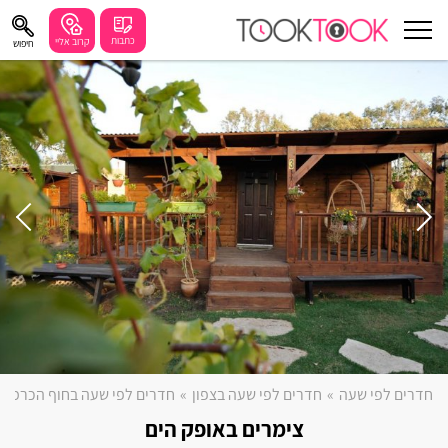
כתבות
קרוב אליי
חיפוש
עוד
חיפושים מומלצים
חיפה
נתניה
תל אביב
בת ים
שזור
בורגתה
חדרים לפי שעה
»
חדרים לפי שעה בצפון
»
חדרים לפי שעה בחוף הכרמל
קרית אתא
צימרים באופק הים