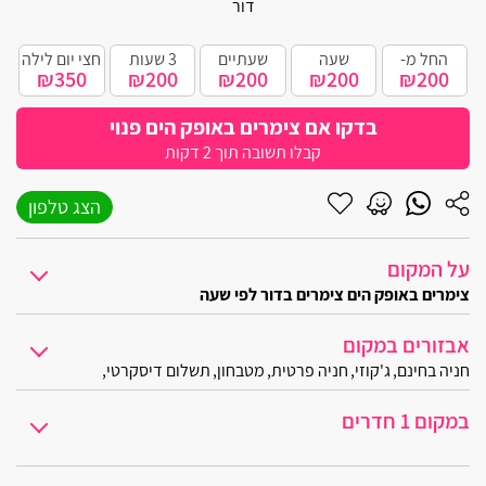
דור
קרית מוצקין
החל מ-
שעה
שעתיים
3 שעות
חצי יום לילה
בית עריף
₪350
₪200
₪200
₪200
₪200
חולון
בדקו אם צימרים באופק הים פנוי
קבלו תשובה תוך 2 דקות
יבנאל
הצג טלפון
אליפלט
קרית ים
על המקום
צימרים באופק הים צימרים בדור לפי שעה
קרית ביאליק
מדובר במתחם צימרים שנועד לארח זוגות אוהבים, כל סוויטת עץ תקבל 
אבזורים במקום
רגבה
מיקום ואווירה
חניה בחינם
ג'קוזי
חניה פרטית
מטבחון
תשלום דיסקרטי
המתחם אשר נמצא במרחק של כמה צעדים מחופי ים התיכון הרוויח מיקום מ
בית דגן
במקום 1 חדרים
מפרט פנימי
אשרת
סוויטות העץ שבמתחם מכילות אבזור מדויק שלא מחסיר שום פרט, חדר הרחצ
צימרים באופק הים